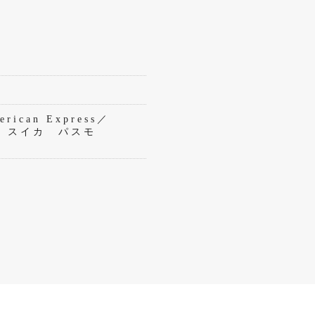
rican Express／
eペイ スイカ パスモ