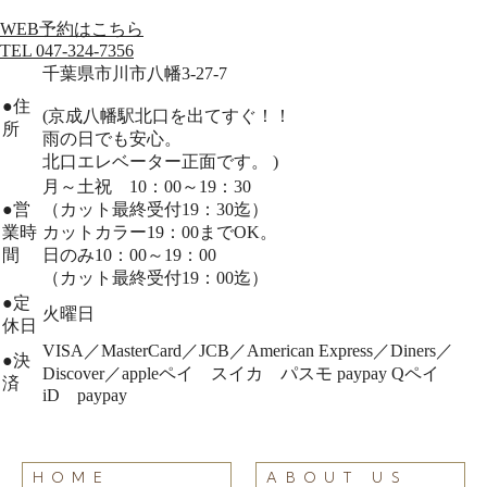
WEB予約はこちら
TEL 047-324-7356
千葉県市川市八幡3-27-7
●
住
(京成八幡駅北口を出てすぐ！！
所
雨の日でも安心。
北口エレベーター正面です。 )
月～土祝 10：00～19：30
●
営
（カット最終受付19：30迄）
業時
カットカラー19：00までOK。
間
日のみ10：00～19：00
（カット最終受付19：00迄）
●
定
火曜日
休日
VISA／MasterCard／JCB／American Express／Diners／
●
決
Discover／appleペイ スイカ パスモ paypay Qペイ
済
iD paypay
HOME
ABOUT US