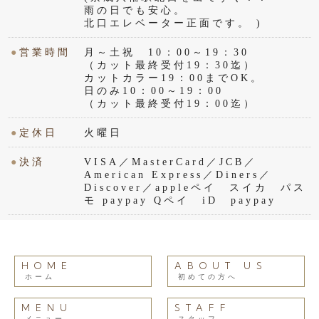
雨の日でも安心。
北口エレベーター正面です。 )
●
営業時間
月～土祝 10：00～19：30
（カット最終受付19：30迄）
カットカラー19：00までOK。
日のみ10：00～19：00
（カット最終受付19：00迄）
●
定休日
火曜日
●
決済
VISA／MasterCard／JCB／
American Express／Diners／
Discover／appleペイ スイカ パス
モ paypay Qペイ iD paypay
HOME
ABOUT US
ホーム
初めての方へ
MENU
STAFF
メニュー
スタッフ