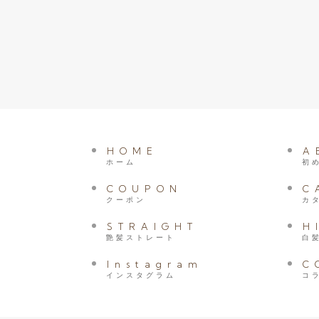
HOME
A
ホーム
初
COUPON
C
クーポン
カ
STRAIGHT
H
艶髪ストレート
白
Instagram
C
インスタグラム
コ