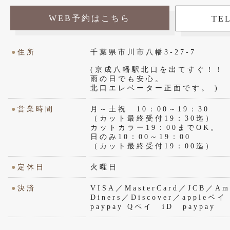
WEB予約はこちら
TEL
●
住所
千葉県市川市八幡3-27-7
(京成八幡駅北口を出てすぐ！！
雨の日でも安心。
北口エレベーター正面です。 )
●
営業時間
月～土祝 10：00～19：30
（カット最終受付19：30迄）
カットカラー19：00までOK。
日のみ10：00～19：00
（カット最終受付19：00迄）
●
定休日
火曜日
●
決済
VISA／MasterCard／JCB／Ame
Diners／Discover／appl
paypay Qペイ iD paypay