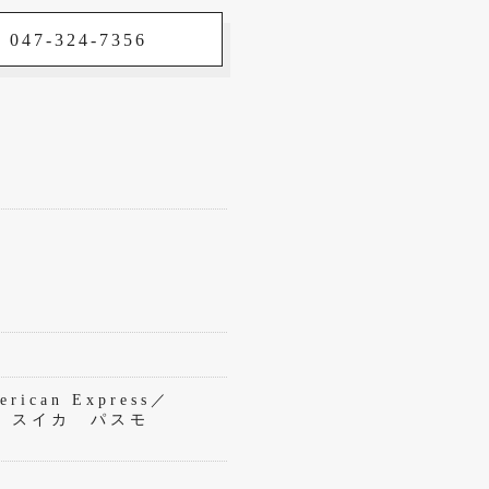
 047-324-7356
rican Express／
eペイ スイカ パスモ