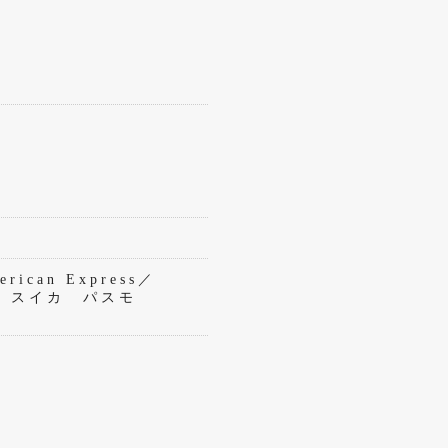
rican Express／
eペイ スイカ パスモ