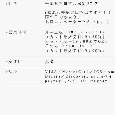
●
住所
千葉県市川市八幡3-27-7
(京成八幡駅北口を出てすぐ！！
雨の日でも安心。
北口エレベーター正面です。 )
●
営業時間
月～土祝 10：00～19：30
（カット最終受付19：30迄）
カットカラー19：00までOK。
日のみ10：00～19：00
（カット最終受付19：00迄）
●
定休日
火曜日
●
決済
VISA／MasterCard／JCB／Ame
Diners／Discover／appl
paypay Qペイ iD paypay