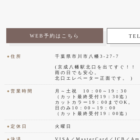
WEB予約はこちら
TEL
●
住所
千葉県市川市八幡3-27-7
(京成八幡駅北口を出てすぐ！！
雨の日でも安心。
北口エレベーター正面です。 )
●
営業時間
月～土祝 10：00～19：30
（カット最終受付19：30迄）
カットカラー19：00までOK。
日のみ10：00～19：00
（カット最終受付19：00迄）
●
定休日
火曜日
●
決済
VISA／MasterCard／JCB／Ame