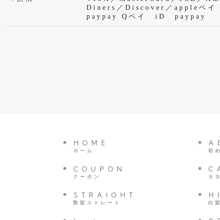
Diners／Discover／appl
paypay Qペイ iD paypay
HOME
A
ホーム
初
COUPON
C
クーポン
カ
STRAIGHT
H
艶髪ストレート
白