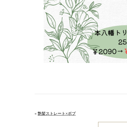
«
艶髪ストレート×ボブ