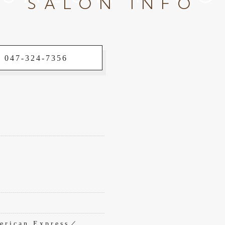
SALON INFO
 047-324-7356
rican Express／