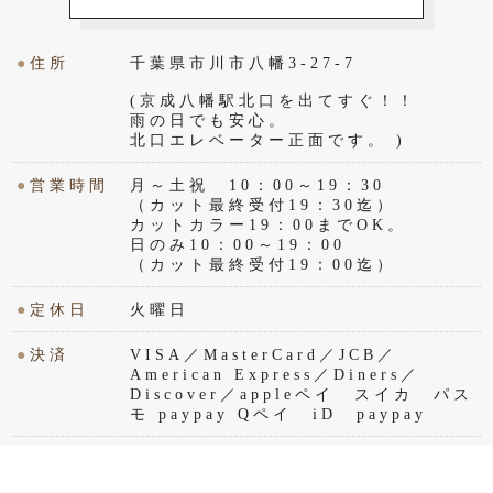
●
住所
千葉県市川市八幡3-27-7
(京成八幡駅北口を出てすぐ！！
雨の日でも安心。
北口エレベーター正面です。 )
●
営業時間
月～土祝 10：00～19：30
（カット最終受付19：30迄）
カットカラー19：00までOK。
日のみ10：00～19：00
（カット最終受付19：00迄）
●
定休日
火曜日
●
決済
VISA／MasterCard／JCB／
American Express／Diners／
Discover／appleペイ スイカ パス
モ paypay Qペイ iD paypay