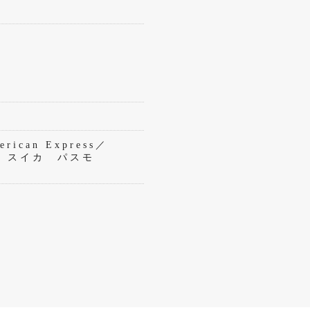
rican Express／
eペイ スイカ パスモ