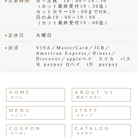
●
営業時間
月～土祝 10：00～19：30
（カット最終受付19：30迄）
カットカラー19：00までOK。
日のみ10：00～19：00
（カット最終受付19：00迄）
●
定休日
火曜日
●
決済
VISA／MasterCard／JCB／
American Express／Diners／
Discover／appleペイ スイカ パス
モ paypay Qペイ iD paypay
HOME
ABOUT US
ホーム
初めての方へ
MENU
STAFF
メニュー
スタッフ
COUPON
CATALOG
クーポン
カタログ