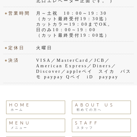
北口エレベーター正面です。 )
●
営業時間
月～土祝 10：00～19：30
（カット最終受付19：30迄）
カットカラー19：00までOK。
日のみ10：00～19：00
（カット最終受付19：00迄）
●
定休日
火曜日
●
決済
VISA／MasterCard／JCB／
American Express／Diners／
Discover／appleペイ スイカ パス
モ paypay Qペイ iD paypay
HOME
ABOUT US
ホーム
初めての方へ
MENU
STAFF
メニュー
スタッフ