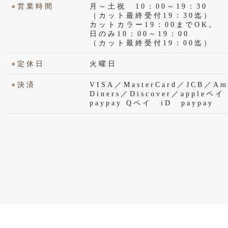
●
営業時間
月～土祝 10：00～19：30
（カット最終受付19：30迄）
カットカラー19：00までOK。
日のみ10：00～19：00
（カット最終受付19：00迄）
●
定休日
火曜日
●
決済
VISA／MasterCard／JCB／Ame
Diners／Discover／appl
paypay Qペイ iD paypay