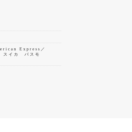
rican Express／
eペイ スイカ パスモ