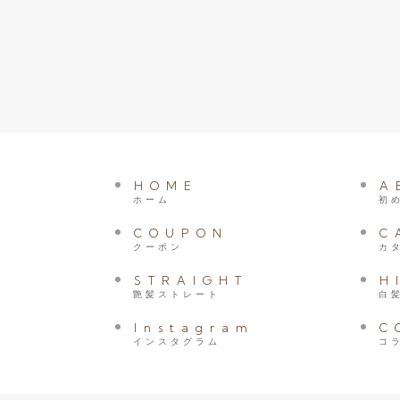
HOME
A
ホーム
初
COUPON
C
クーポン
カ
STRAIGHT
H
艶髪ストレート
白
Instagram
C
インスタグラム
コ