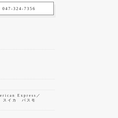
 047-324-7356
rican Express／
eペイ スイカ パスモ