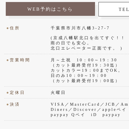
WEB予約はこちら
TEL
●
住所
千葉県市川市八幡3-27-7
(京成八幡駅北口を出てすぐ！！
雨の日でも安心。
北口エレベーター正面です。 )
●
営業時間
月～土祝 10：00～19：30
（カット最終受付19：30迄）
カットカラー19：00までOK。
日のみ10：00～19：00
（カット最終受付19：00迄）
●
定休日
火曜日
●
決済
VISA／MasterCard／JCB／Ame
Diners／Discover／appl
paypay Qペイ iD paypay