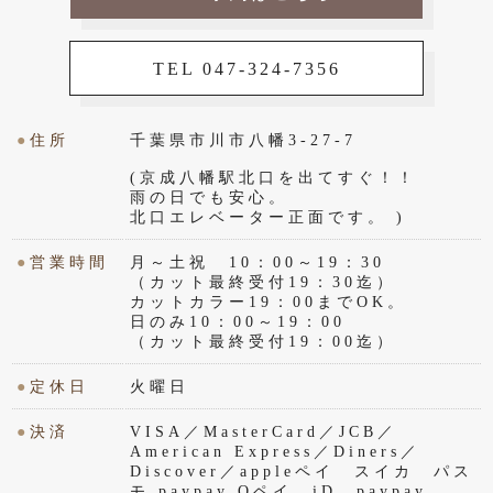
TEL 047-324-7356
●
住所
千葉県市川市八幡3-27-7
(京成八幡駅北口を出てすぐ！！
雨の日でも安心。
北口エレベーター正面です。 )
●
営業時間
月～土祝 10：00～19：30
（カット最終受付19：30迄）
カットカラー19：00までOK。
日のみ10：00～19：00
（カット最終受付19：00迄）
●
定休日
火曜日
●
決済
VISA／MasterCard／JCB／
American Express／Diners／
Discover／appleペイ スイカ パス
モ paypay Qペイ iD paypay