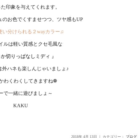
った印象を与えてくれます。
ュのお色でくすませつつ、ツヤ感もUP
fで使い分けられる２wayカラー♫
イルは軽い質感とクセ毛風な
らか切りっぱなしミディ 』
は外ハネも楽しんじゃいましょ♪
かわくわくしてきますね❁
ーで一緒に遊びましょ～
KAKU
2018年 4月 13日 ｜ カテゴリー：
ブログ