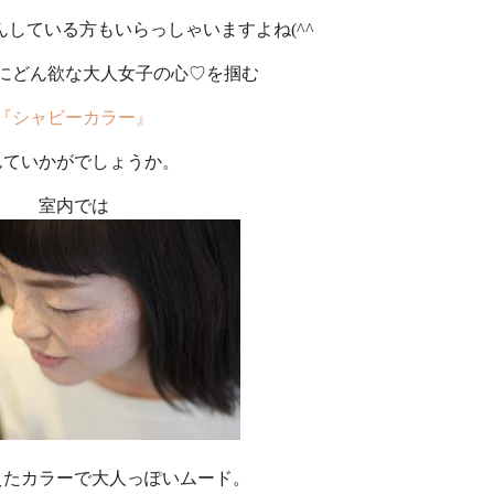
している方もいらっしゃいますよね(^^
にどん欲な大人女子の心♡を掴む
『シャビーカラー』
んていかがでしょうか。
室内では
えたカラーで大人っぽいムード。