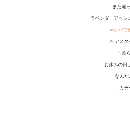
また違
ラベンダーアッシ
onとof
ヘアスタ
『 柔
お休みの日
なんだ
カラ