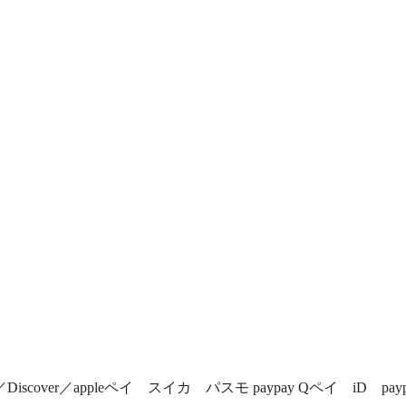
ners／Discover／appleペイ スイカ パスモ paypay Qペイ iD pay