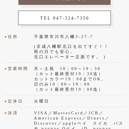
TEL 047-324-7356
●
住所
千葉県市川市八幡3-27-7
(京成八幡駅北口を出てすぐ！！
雨の日でも安心。
北口エレベーター正面です。 )
●
営業時間
月～土祝 10：00～19：30
（カット最終受付19：30迄）
カットカラー19：00までOK。
日のみ10：00～19：00
（カット最終受付19：00迄）
●
定休日
火曜日
●
決済
VISA／MasterCard／JCB／
American Express／Diners／
Discover／appleペイ スイカ パス
モ paypay Qペイ iD paypay