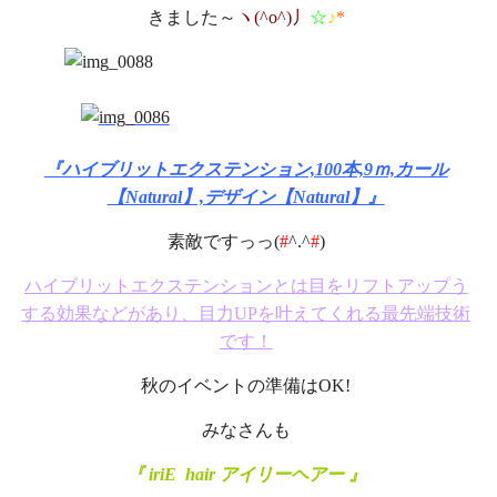
きました～
ヽ(^o^)丿
☆
♪
*
『ハイブリットエクステンション,100本,9ｍ,カール
【Natural】,デザイン【Natural】』
素敵ですっっ(
#
^.^
#
)
ハイブリットエクステンションとは目をリフトアップう
する効果などがあり、目力UPを叶えてくれる最先端技術
です！
秋のイベントの準備はOK!
みなさんも
『 iriE hair
アイリーヘアー 』