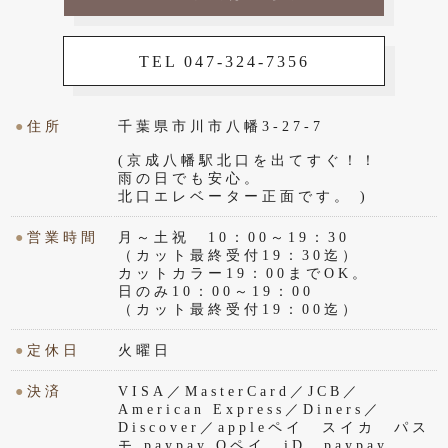
TEL 047-324-7356
●
住所
千葉県市川市八幡3-27-7
(京成八幡駅北口を出てすぐ！！
雨の日でも安心。
北口エレベーター正面です。 )
●
営業時間
月～土祝 10：00～19：30
（カット最終受付19：30迄）
カットカラー19：00までOK。
日のみ10：00～19：00
（カット最終受付19：00迄）
●
定休日
火曜日
●
決済
VISA／MasterCard／JCB／
American Express／Diners／
Discover／appleペイ スイカ パス
モ paypay Qペイ iD paypay