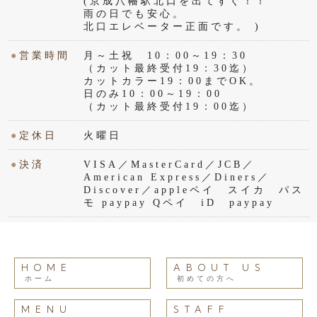
(京成八幡駅北口を出てすぐ！！
雨の日でも安心。
北口エレベーター正面です。 )
●
営業時間
月～土祝 10：00～19：30
（カット最終受付19：30迄）
カットカラー19：00までOK。
日のみ10：00～19：00
（カット最終受付19：00迄）
●
定休日
火曜日
●
決済
VISA／MasterCard／JCB／
American Express／Diners／
Discover／appleペイ スイカ パス
モ paypay Qペイ iD paypay
HOME
ABOUT US
ホーム
初めての方へ
MENU
STAFF