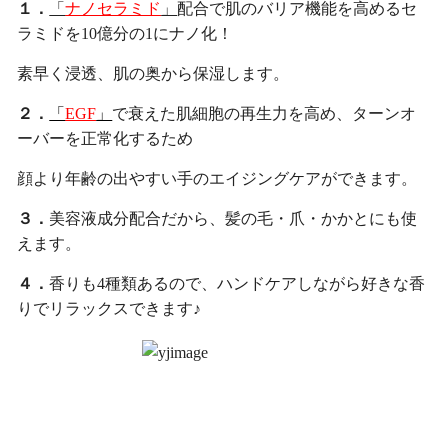
１．
「
ナノセラミド
」
配合で肌のバリア機能を高めるセ
ラミドを10億分の1にナノ化！
素早く浸透、肌の奥から保湿します。
２．
「
EGF
」
で衰えた肌細胞の再生力を高め、ターンオ
ーバーを正常化するため
顔より年齢の出やすい手のエイジングケアができます。
３．
美容液成分配合だから、髪の毛・爪・かかとにも使
えます。
４．
香りも4種類あるので、ハンドケアしながら好きな香
りでリラックスできます♪