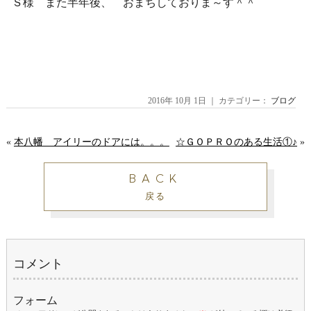
Ｓ様 また半年後、 おまちしておりま～す＾＾
2016年 10月 1日 ｜ カテゴリー：
ブログ
«
本八幡 アイリーのドアには。。。
☆ＧＯＰＲＯのある生活①♪
»
BACK
戻る
コメント
フォーム