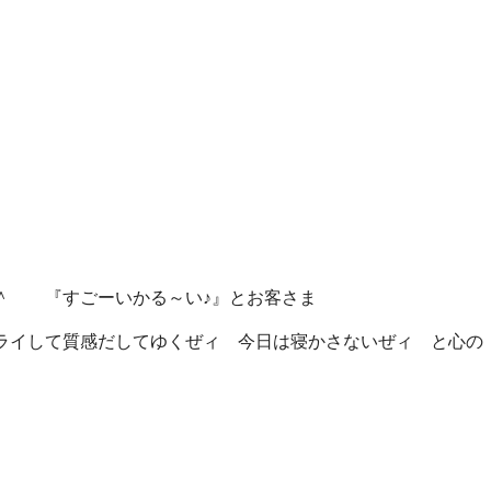
 『すごーいかる～い♪』とお客さま
やってドライして質感だしてゆくぜィ 今日は寝かさないぜィ と心の