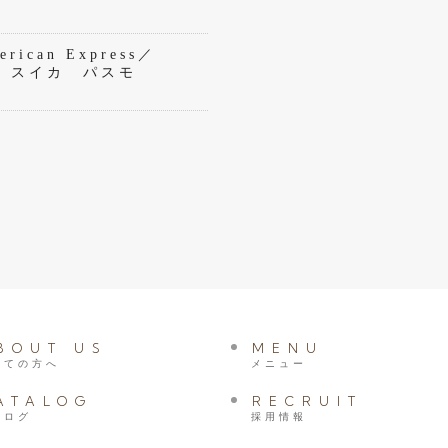
rican Express／
eペイ スイカ パスモ
BOUT US
MENU
めての方へ
メニュー
ATALOG
RECRUIT
タログ
採用情報