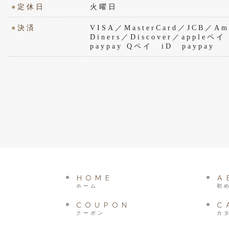
●
定休日
火曜日
●
決済
VISA／MasterCard／JCB／Ame
Diners／Discover／appl
paypay Qペイ iD paypay
HOME
A
ホーム
初
COUPON
C
クーポン
カ