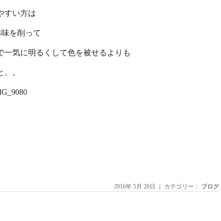
やすい方は
赤味を削って
で一気に明るくして色を被せるよりも
と。。
2016年 5月 20日 ｜ カテゴリー：
ブログ