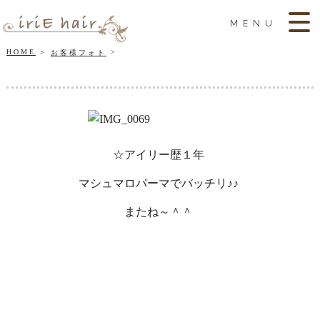
MENU
HOME
お客様フォト
☆アイリー歴１年
マシュマロパーマでバッチリ♪♪
またね～＾＾