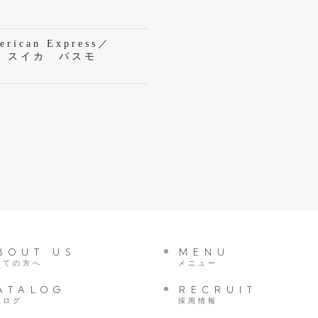
rican Express／
eペイ スイカ パスモ
BOUT US
MENU
めての方へ
メニュー
ATALOG
RECRUIT
タログ
採用情報