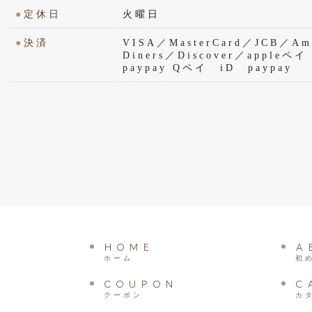
●
定休日
火曜日
●
決済
VISA／MasterCard／JCB／Ame
Diners／Discover／appl
paypay Qペイ iD paypay
HOME
A
ホーム
初
COUPON
C
クーポン
カ