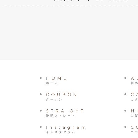
HOME
A
ホーム
初
COUPON
C
クーポン
カ
STRAIGHT
H
艶髪ストレート
白
Instagram
C
インスタグラム
コ