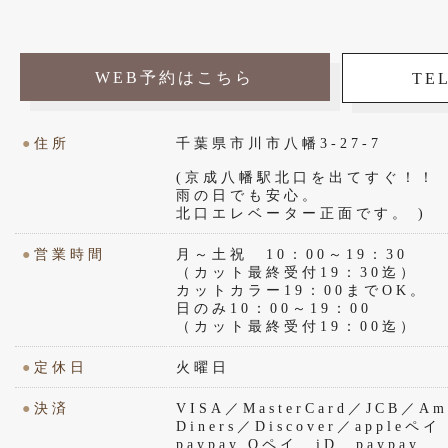
WEB予約はこちら
TEL
●
住所
千葉県市川市八幡3-27-7
(京成八幡駅北口を出てすぐ！！
雨の日でも安心。
北口エレベーター正面です。 )
●
営業時間
月～土祝 10：00～19：30
（カット最終受付19：30迄）
カットカラー19：00までOK。
日のみ10：00～19：00
（カット最終受付19：00迄）
●
定休日
火曜日
●
決済
VISA／MasterCard／JCB／Ame
Diners／Discover／appl
paypay Qペイ iD paypay