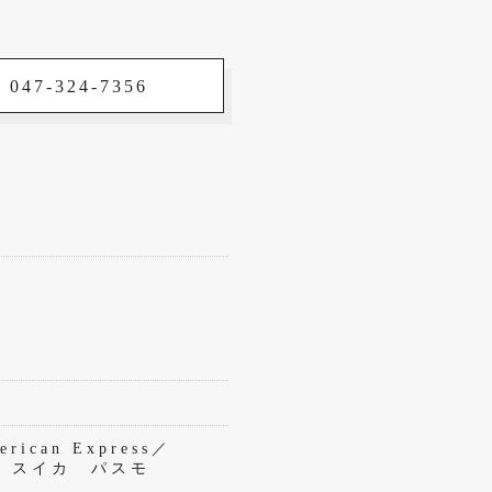
 047-324-7356
rican Express／
eペイ スイカ パスモ