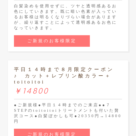
白髪染めを使用せずに、ツヤと透明感あるお
色にしていきます。既に暗い色素が入ってい
るお客様は明るくなりづらい場合があります
が、繰り返すことによって透明感あるお色に
なっていきます。
ご新規のお客様限定
平日１４時まで８月限定クーポン
♪ カット＋レブリン酸カラー＋
toitoitoi
￥14800
●ご新規様●平日１４時までのご来店●●７
STEPのtoitoitoiトリートメントも付いた贅
沢コース●白髪ぼかしも可●20350円→14800
円
ご新規のお客様限定