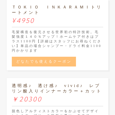
ＴＯＫＩＯ ＩＮＫＡＲＡＭＩトリ
ートメント
¥4950
毛髪構造を復元させる世界初の特許技術。毛
髪強度１４０％アップ！ホームケア付きはプ
ラス1100円【詳細はスタッフにお尋ねくださ
い】単品の場合シャンプー・ドライ料金1100
円かかります
どなたでも使えるクーポン
透明感♪ 透け感♪ vivid♪ レブ
リン酸入りインナーカラー＋カット
￥20300
脱色しアルティストカラーをかぶせてデザイ