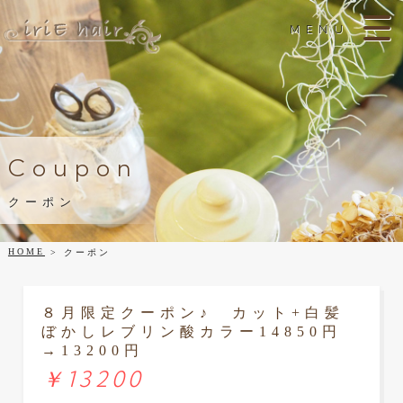
MENU
Coupon
クーポン
HOME
クーポン
８月限定クーポン♪ カット+白髪
ぼかしレブリン酸カラー14850円
→13200円
￥13200