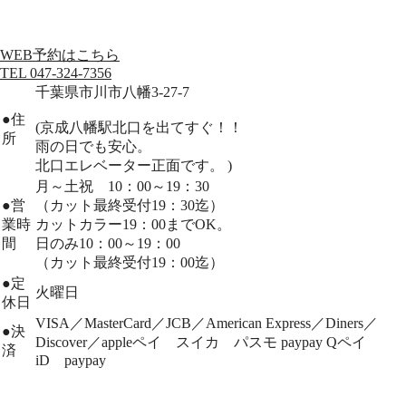
WEB予約はこちら
TEL 047-324-7356
千葉県市川市八幡3-27-7
●
住
(京成八幡駅北口を出てすぐ！！
所
雨の日でも安心。
北口エレベーター正面です。 )
月～土祝 10：00～19：30
●
営
（カット最終受付19：30迄）
業時
カットカラー19：00までOK。
間
日のみ10：00～19：00
（カット最終受付19：00迄）
●
定
火曜日
休日
VISA／MasterCard／JCB／American Express／Diners／
●
決
Discover／appleペイ スイカ パスモ paypay Qペイ
済
iD paypay