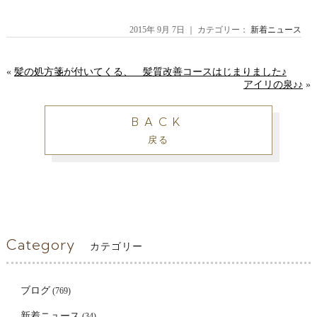
2015年 9月 7日 ｜ カテゴリー：
新着ニュース
«
髪の処方箋が付いてくる、 髪質改善コースはじまりました♪
アイリの泉♪♪
»
BACK
戻る
Category
カテゴリー
ブログ
(769)
新着ニュース
(34)